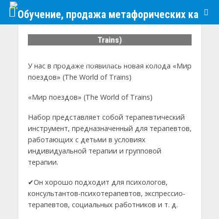
#МАКНОВОСТИ
«Мир поездов» (The World of
Trains)
02/06/2017
1,632 Просмотры
1 Минимальное время на чтение
У нас в продаже появилась новая колода «Мир
поездов» (The World of Trains)
«Мир поездов» (The World of Trains)
Набор представляет собой терапевтический
инструмент, предназначенный для терапевтов,
работающих с детьми в условиях
индивидуальной терапии и групповой
терапии.
✔Он хорошо подходит для психологов,
консультантов-психотерапевтов, экспрессио-
терапевтов, социальных работников и т. д.