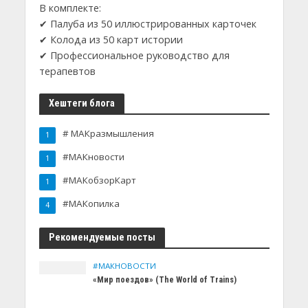
В комплекте:
✔ Палуба из 50 иллюстрированных карточек
✔ Колода из 50 карт истории
✔ Профессиональное руководство для
терапевтов
Хештеги блога
# МАКразмышления
1
#МАКновости
1
#МАКобзорКарт
1
#МАКопилка
4
Рекомендуемые посты
#МАКНОВОСТИ
«Мир поездов» (The World of Trains)